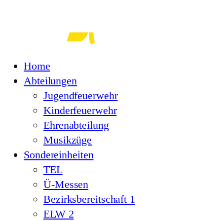
Zum
Inhalt
springen
Home
Abteilungen
Jugendfeuerwehr
Kinderfeuerwehr
Ehrenabteilung
Musikzüge
Sondereinheiten
TEL
Ü-Messen
Bezirksbereitschaft 1
ELW 2