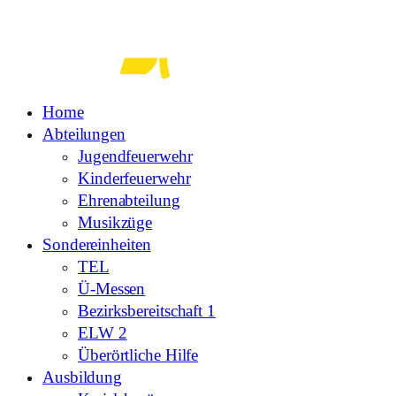
Zum
Inhalt
springen
Home
Abteilungen
Jugendfeuerwehr
Kinderfeuerwehr
Ehrenabteilung
Musikzüge
Sondereinheiten
TEL
Ü-Messen
Bezirksbereitschaft 1
ELW 2
Überörtliche Hilfe
Ausbildung