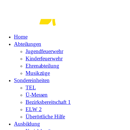
Zum
Inhalt
springen
Home
Abteilungen
Jugendfeuerwehr
Kinderfeuerwehr
Ehrenabteilung
Musikzüge
Sondereinheiten
TEL
Ü-Messen
Bezirksbereitschaft 1
ELW 2
Überörtliche Hilfe
Ausbildung