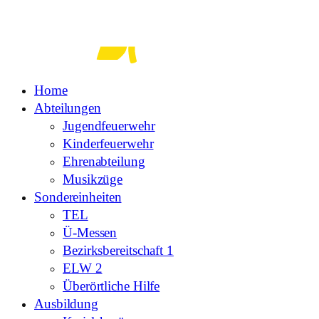
Zum
Inhalt
springen
Home
Abteilungen
Jugendfeuerwehr
Kinderfeuerwehr
Ehrenabteilung
Musikzüge
Sondereinheiten
TEL
Ü-Messen
Bezirksbereitschaft 1
ELW 2
Überörtliche Hilfe
Ausbildung