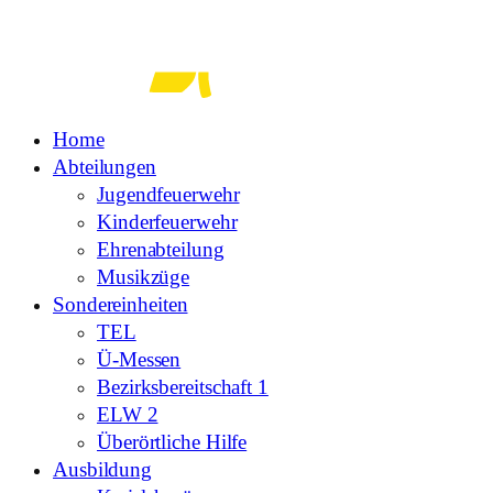
Zum
Inhalt
springen
Home
Abteilungen
Jugendfeuerwehr
Kinderfeuerwehr
Ehrenabteilung
Musikzüge
Sondereinheiten
TEL
Ü-Messen
Bezirksbereitschaft 1
ELW 2
Überörtliche Hilfe
Ausbildung