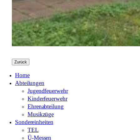
Zurück
Home
Abteilungen
Jugendfeuerwehr
Kinderfeuerwehr
Ehrenabteilung
Musikzüge
Sondereinheiten
TEL
Ü-Messen